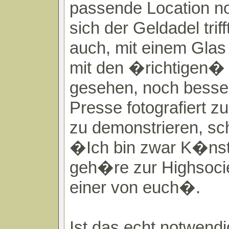
passende Location n
sich der Geldadel triff
auch, mit einem Gla
mit den �richtigen�
gesehen, noch besser
Presse fotografiert z
zu demonstrieren, sc
�Ich bin zwar K�nstl
geh�re zur Highsocie
einer von euch�.
Ist das echt notwendi