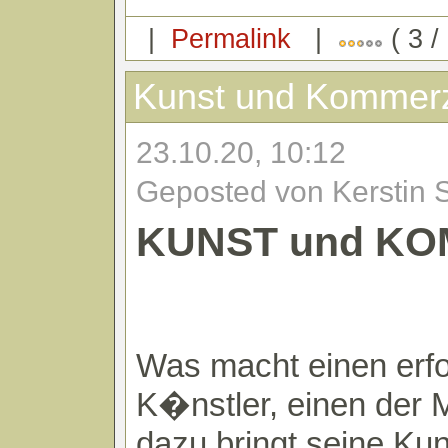
|
Permalink
|
( 3 /
Kunst und Kommer
23.10.20, 10:12
Geposted von Kerstin 
KUNST und K
Was macht einen erfo
K�nstler, einen der
dazu bringt seine Kun