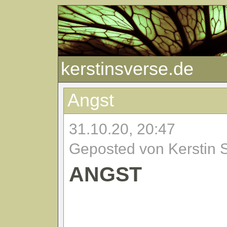
kerstinsverse.de
Angst
31.10.20, 20:47
Geposted von Kerstin 
ANGST