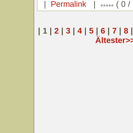
|
Permalink
|
( 0 / 
| 1 |
2
|
3
|
4
|
5
|
6
|
7
|
8
Ältester>