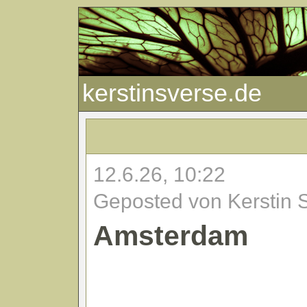
kerstinsverse.de
12.6.26, 10:22
Geposted von Kerstin 
Amsterdam