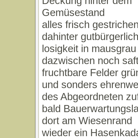
Deckung hinter dem
Gemüsestand
alles frisch gestrich
dahinter gutbürgerlic
losigkeit in mausgrau
dazwischen noch saft
fruchtbare Felder gr
und sonders ehrenwe
des Abgeordneten zuf
bald Bauerwartungsl
dort am Wiesenrand
wieder ein Hasenkad