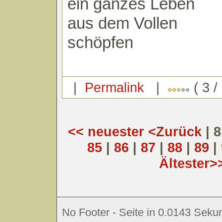
ein ganzes Leben
aus dem Vollen
schöpfen
|
Permalink
|
( 3 /
<< neuester
<Zurück
| 
85
|
86
|
87
|
88
|
89
|
Ältester>
No Footer - Seite in 0.0143 Sekun