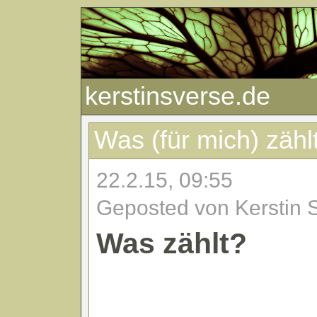
kerstinsverse.de
Was (für mich) zähl
22.2.15, 09:55
Geposted von Kerstin 
Was zählt?