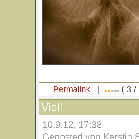
|
Permalink
|
( 3 /
Viel!
10.9.12, 17:38
Geposted von Kerstin 