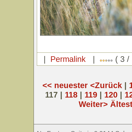
|
Permalink
|
( 3 /
<< neuester
<Zurück
|
117 |
118
|
119
|
120
|
1
Weiter>
Ältes