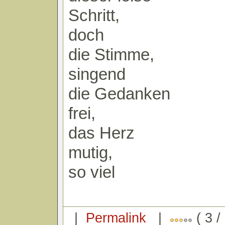
Schritt,
doch
die Stimme,
singend
die Gedanken
frei,
das Herz
mutig,
so viel
|
Permalink
|
( 3 /