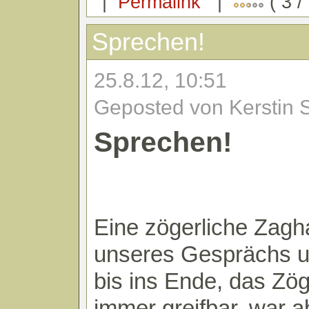
|
Permalink
|
( 3 /
Sprechen!
25.8.12, 10:51
Geposted von Kerstin 
Sprechen!
Eine zögerliche Zagha
unseres Gesprächs u
bis ins Ende, das Zög
immer greifbar, war a