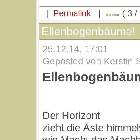
|
Permalink
|
( 3 /
Ellenbogenbäume!
25.12.14, 17:01
Geposted von Kerstin 
Ellenbogenbäu
Der Horizont
zieht die Äste himme
wie Macht das Mach