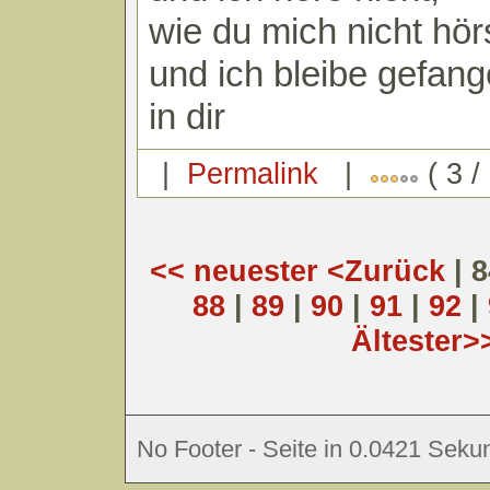
wie du mich nicht hör
und ich bleibe gefan
in dir
|
Permalink
|
( 3 /
<< neuester
<Zurück
| 
88
|
89
|
90
|
91
|
92
|
Ältester>
No Footer - Seite in 0.0421 Sekun