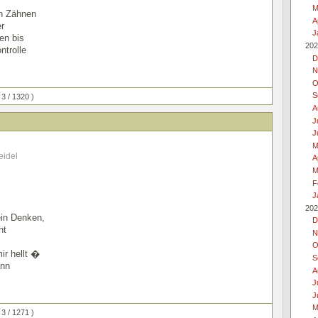
M
n Zähnen
A
r
J
ien bis
202
ntrolle
D
N
O
S
 3 / 1320 )
A
J
J
M
eidel
A
M
F
J
202
in Denken,
D
ht
N
O
ir hellt �
S
ann
A
J
J
M
 3 / 1271 )