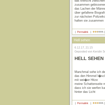
das knirscht zwischen
zusammen gebissene
das Lachen der Männe
über gefallene Biograf
zur nächsten Polizeiko
halten sie zusammen
|
Permalink
|
(
Hell sehen
6.12.17, 21:15
Geposted von Kerstin S
HELL SEHEN
Manchmal sehe ich de
das den Himmel l�sc
mit wei�er Hitze
meine Schattenseite m
dass ich sie werfen k
hinter das Licht
|
Permalink
|
(