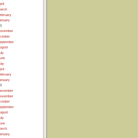
pril
arch
ebruary
anuary
0
ovember
ctober
eptember
ugust
uly
une
ay
pril
ebruary
anuary
9
ecember
ovember
ctober
eptember
ugust
uly
une
arch
anuary