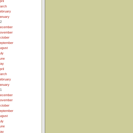
pril
arch
ebruary
anuary
2
ecember
ovember
ctober
eptember
ugust
uly
une
ay
pril
arch
ebruary
anuary
1
ecember
ovember
ctober
eptember
ugust
uly
une
ay