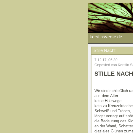
kerstinsverse.de
Stille Nacht
7.12.17, 06:30
Geposted von Kerstin S
STILLE NAC
Wir sind schließlich r
aus dem Alter
keine Holzwege
kein zu Kreuzekriech
Schweiß und Tränen,
längst vertagt auf spät
die Bedeutung des Kl
an der Wand, Schatte
glaziales Glühen zum