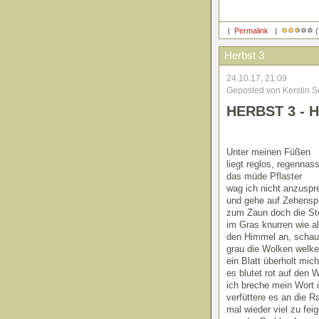
|
Permalink
|
(
Herbst 3
24.10.17, 21:09
Geposted von Kerstin S
HERBST 3 - H
Unter meinen Füßen
liegt reglos, regennas
das müde Pflaster
wag ich nicht anzusp
und gehe auf Zehensp
zum Zaun doch die St
im Gras knurren wie a
den Himmel an, schau
grau die Wolken welke
ein Blatt überholt mich
es blutet rot auf den 
ich breche mein Wort 
verfüttere es an die R
mal wieder viel zu fei