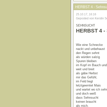
HERBST 4 - Sehnsu
25.10.17, 16:16
Geposted von Kerstin S
SEHNSUCHT
HERBST 4 -
Wie eine Schnecke
nackt und unbehaust
den Regen sehnt
als würden salzig
Spuren bleiben
im Kopf im Bauch und
weit und breit
als gäbe Herbst
mir das Gefühl,
im Feld liegt
letztgeerntet Mais
und wartet wo ich seh
und doch weiß
dass Sehnsucht
keinen braucht
als mich.