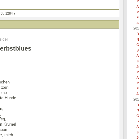
M
A
M
 3 / 1284 )
F
J
201
D
eidel
N
O
erbstblues
S
A
J
J
s
M
A
rechen
M
itzen
F
eine
J
lte Hunde
201
D
n,
N
,
O
Weg,
S
in Krümel
A
aben -
J
ge, mich
J