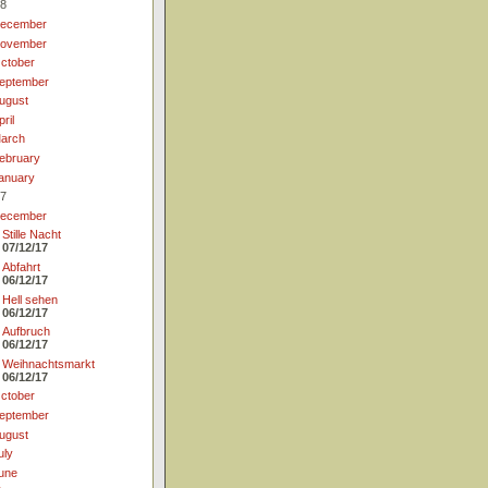
8
ecember
ovember
ctober
eptember
ugust
pril
arch
ebruary
anuary
7
ecember
Stille Nacht
07/12/17
Abfahrt
06/12/17
Hell sehen
06/12/17
Aufbruch
06/12/17
Weihnachtsmarkt
06/12/17
ctober
eptember
ugust
uly
une