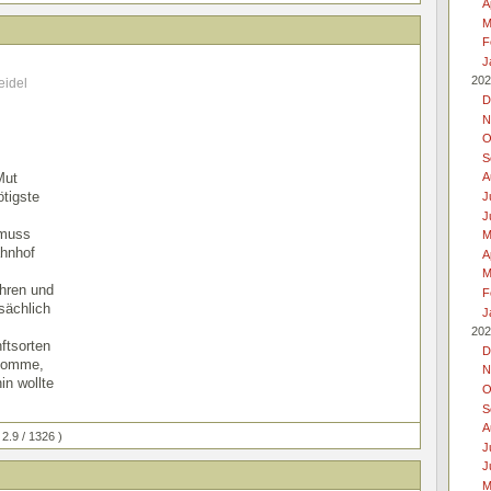
A
M
F
J
202
eidel
D
N
O
S
Mut
A
tigste
J
J
 muss
M
hnhof
A
M
hren und
F
tsächlich
J
202
ftsorten
D
 komme,
N
in wollte
O
S
A
 2.9 / 1326 )
J
J
M