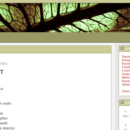
Lin
Starts
Konta
eidel
Kerst
Fotoh
Czec
HT
Zwisc
Mehrw
Konzer
Atme
aus
[ Anm
Cal
en mehr
«
er
Sun
opfen
nwelt
3
al ebenso
10