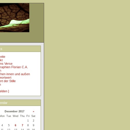
ks
eite
kt
ins Verse
raphien Florian C.A.
h
hen innen und außen
ortwert
t der Stille
n
elden ]
endar
December 2017
»
Mon
Tue
Wed
Thu
Fri
Sat
1
2
4
5
6
7
8
9
11
12
13
14
15
16