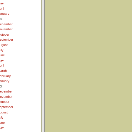
ay
pril
anuary
4
ecember
ovember
ctober
eptember
ugust
uly
une
ay
pril
arch
ebruary
anuary
3
ecember
ovember
ctober
eptember
ugust
uly
une
ay