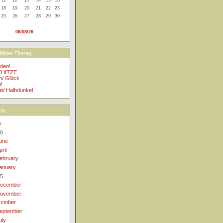
18
19
20
21
22
23
25
26
27
28
29
30
08/08/26
lliger Eintrag
eden!
HITZE
/ Glück
!
t/ Halbdunkel
hiv
v
6
une
pril
ebruary
anuary
5
ecember
ovember
ctober
eptember
uly