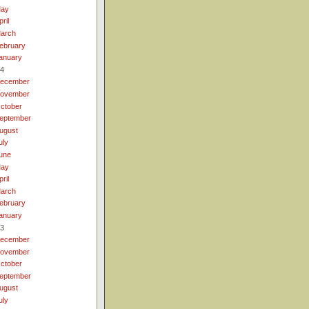
ay
pril
arch
ebruary
anuary
4
ecember
ovember
ctober
eptember
ugust
uly
une
ay
pril
arch
ebruary
anuary
3
ecember
ovember
ctober
eptember
ugust
uly