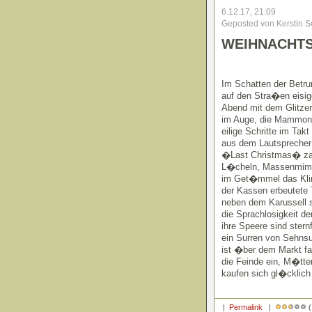
6.12.17, 21:09
Geposted von Kerstin S
WEIHNACHT
Im Schatten der Betr
auf den Stra�en eisig
Abend mit dem Glitze
im Auge, die Mammon
eilige Schritte im Takt
aus dem Lautsprecher
�Last Christmas� za
L�cheln, Massenmim
im Get�mmel das Kli
der Kassen erbeutete
neben dem Karussell 
die Sprachlosigkeit de
ihre Speere sind ster
ein Surren von Sehns
ist �ber dem Markt fa
die Feinde ein, M�tte
kaufen sich gl�cklich
|
Permalink
|
(