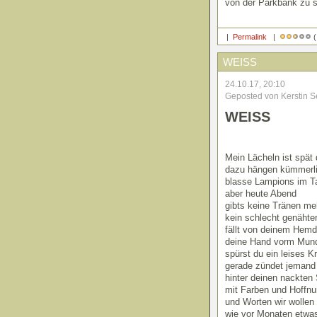
von der Parkbank zu s
|
Permalink
|
(
WEISS
24.10.17, 20:10
Geposted von Kerstin S
WEISS
Mein Lächeln ist spät 
dazu hängen kümmerl
blasse Lampions im T
aber heute Abend
gibts keine Tränen me
kein schlecht genähte
fällt von deinem Hemd
deine Hand vorm Mun
spürst du ein leises K
gerade zündet jemand
hinter deinen nackten 
mit Farben und Hoffnu
und Worten wir wollen
wie vor Monaten etwa