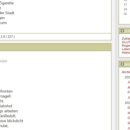
Zigarette
17
t
24
der Stadt
31
gen
Sturm
Zufä
 2.9 / 227 )
Zufri
GLUT
Regen
Leben
Heima
eidel
Arc
Archi
202
J
A
rfronten
F
rnagelt
J
cht
202
Bahnhof
D
s arbeiten
N
anilleduft,
O
ose blickdicht
S
nulat,
J