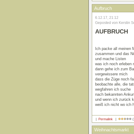
Aufbruch
6.12.17, 21:12
Geposted von Kerstin S
AUFBRUCH
Ich packe all meinen 
zusammen und das Nö
und mache Listen
was ich noch erleben
dann gehe ich zum Ba
vergewissere mich
dass die Züge noch fa
beobachte alle, die ta
wegfahren ich suche
nach bekannten Ankun
und wenn ich zurück
weiß ich nicht wo ich h
|
Permalink
|
(
Weihnachtsmarkt