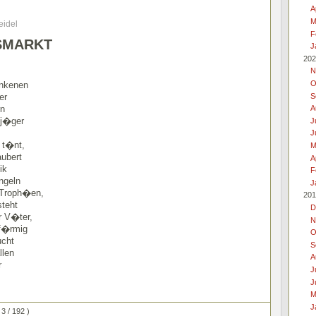
A
M
eidel
F
SMARKT
J
202
N
O
unkenen
S
er
rn
A
j�ger
J
J
 t�nt,
M
ubert
A
ik
F
ngeln
J
 Troph�en,
201
steht
D
r V�ter,
N
nf�rmig
O
ucht
S
llen
A
r
J
J
M
J
 3 / 192 )