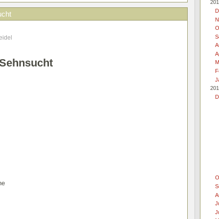
201
D
cht
N
O
S
eidel
A
A
 Sehnsucht
M
F
J
201
D
O
ne
S
A
J
J