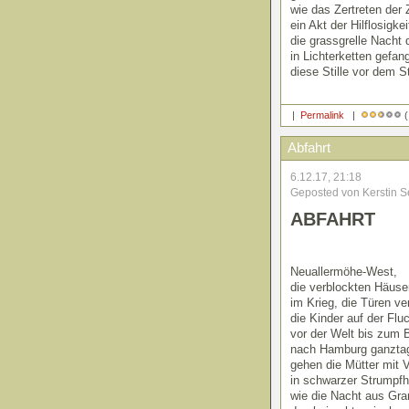
wie das Zertreten der 
ein Akt der Hilflosigkei
die grassgrelle Nacht 
in Lichterketten gefan
diese Stille vor dem 
|
Permalink
|
(
Abfahrt
6.12.17, 21:18
Geposted von Kerstin S
ABFAHRT
Neuallermöhe-West,
die verblockten Häuse
im Krieg, die Türen ve
die Kinder auf der Flu
vor der Welt bis zum 
nach Hamburg ganztag
gehen die Mütter mit V
in schwarzer Strumpfh
wie die Nacht aus Gra