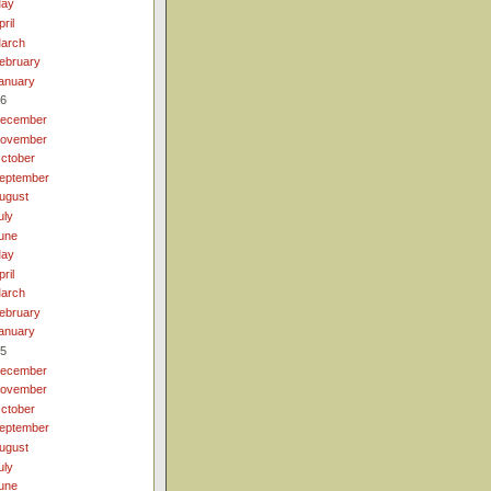
ay
pril
arch
ebruary
anuary
6
ecember
ovember
ctober
eptember
ugust
uly
une
ay
pril
arch
ebruary
anuary
5
ecember
ovember
ctober
eptember
ugust
uly
une