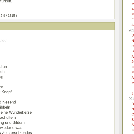
türzen.
M
A
M
 2.9 / 1315 )
F
J
201
D
eidel
N
O
S
A
J
dran
J
ich
M
ag
A
M
hr
F
r Knopf
J
201
d niesend
D
ribbeln
N
 eine Wunderkerze
O
Schultern
S
ng und Bildern
A
 wieder etwas
J
s Zeitzersetzendes