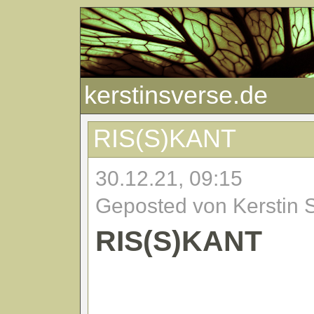
kerstinsverse.de
RIS(S)KANT
30.12.21, 09:15
Geposted von Kerstin 
RIS(S)KANT