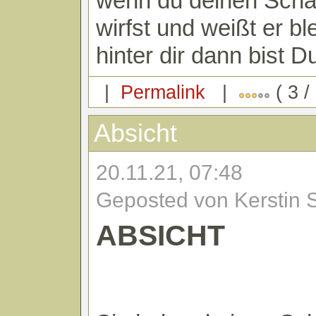
wenn du deinen Scha
wirfst und weißt er ble
hinter dir dann bist D
|
Permalink
|
( 3 /
Absicht
20.11.21, 07:48
Geposted von Kerstin 
ABSICHT