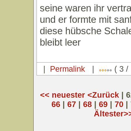
seine waren ihr vertr
und er formte mit sa
diese hübsche Schal
bleibt leer
|
Permalink
|
( 3 /
<< neuester
<Zurück
| 
66
|
67
|
68
|
69
|
70
|
Ältester>