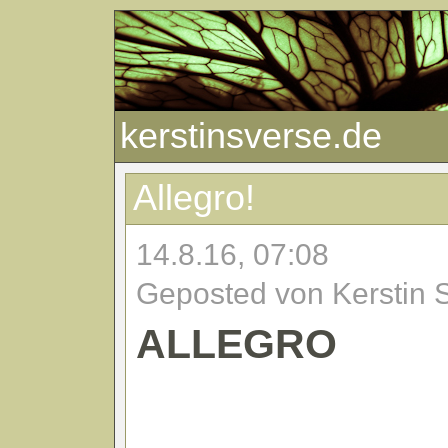
kerstinsverse.de
Allegro!
14.8.16, 07:08
Geposted von Kerstin 
ALLEGRO